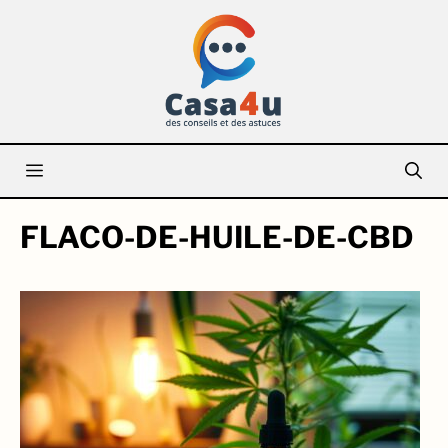
Aller
au
contenu
Menu
FLACO-DE-HUILE-DE-CBD