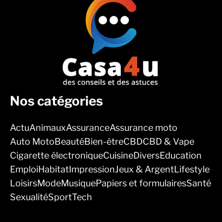
Nos catégories
Actu
Animaux
Assurance
Assurance moto
Auto Moto
Beauté
Bien-être
CBD
CBD & Vape
Cigarette électronique
Cuisine
Divers
Education
Emploi
Habitat
Impression
Jeux & Argent
Lifestyle
Loisirs
Mode
Musique
Papiers et formulaires
Santé
Sexualité
Sport
Tech