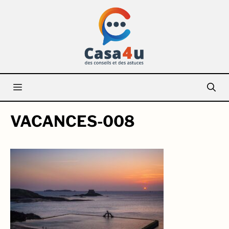
Aller
au
contenu
Menu
VACANCES-008