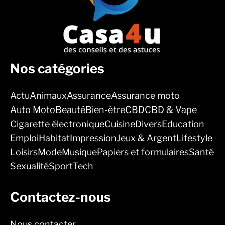
Nos catégories
Actu
Animaux
Assurance
Assurance moto
Auto Moto
Beauté
Bien-être
CBD
CBD & Vape
Cigarette électronique
Cuisine
Divers
Education
Emploi
Habitat
Impression
Jeux & Argent
Lifestyle
Loisirs
Mode
Musique
Papiers et formulaires
Santé
Sexualité
Sport
Tech
Contactez-nous
Nous contacter