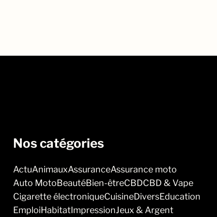
Nos catégories
Actu
Animaux
Assurance
Assurance moto
Auto Moto
Beauté
Bien-être
CBD
CBD & Vape
Cigarette électronique
Cuisine
Divers
Education
Emploi
Habitat
Impression
Jeux & Argent