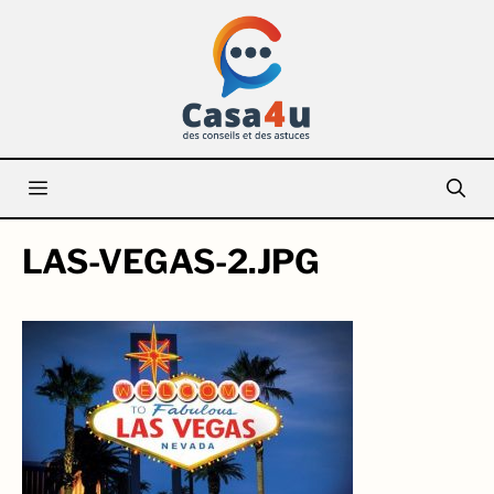
Aller
au
contenu
Menu
LAS-VEGAS-2.JPG