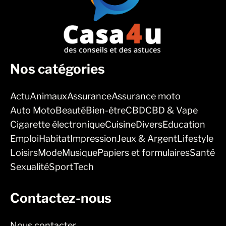
Nos catégories
Actu
Animaux
Assurance
Assurance moto
Auto Moto
Beauté
Bien-être
CBD
CBD & Vape
Cigarette électronique
Cuisine
Divers
Education
Emploi
Habitat
Impression
Jeux & Argent
Lifestyle
Loisirs
Mode
Musique
Papiers et formulaires
Santé
Sexualité
Sport
Tech
Contactez-nous
Nous contacter