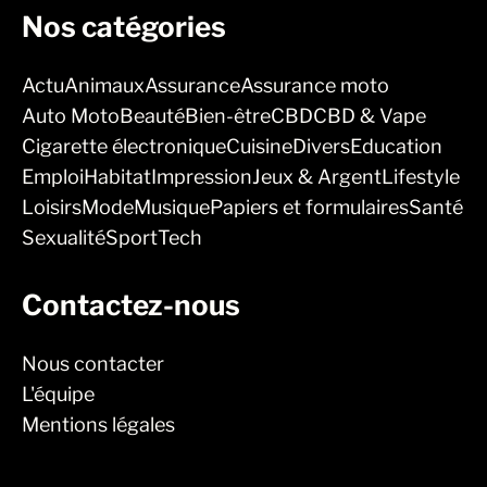
Nos catégories
Actu
Animaux
Assurance
Assurance moto
Auto Moto
Beauté
Bien-être
CBD
CBD & Vape
Cigarette électronique
Cuisine
Divers
Education
Emploi
Habitat
Impression
Jeux & Argent
Lifestyle
Loisirs
Mode
Musique
Papiers et formulaires
Santé
Sexualité
Sport
Tech
Contactez-nous
Nous contacter
L'équipe
Mentions légales