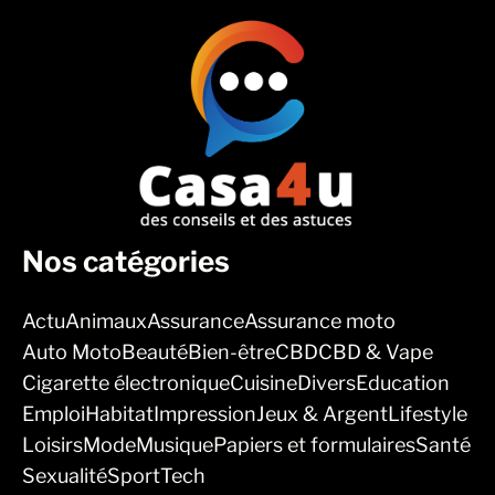
Nos catégories
Actu
Animaux
Assurance
Assurance moto
Auto Moto
Beauté
Bien-être
CBD
CBD & Vape
Cigarette électronique
Cuisine
Divers
Education
Emploi
Habitat
Impression
Jeux & Argent
Lifestyle
Loisirs
Mode
Musique
Papiers et formulaires
Santé
Sexualité
Sport
Tech