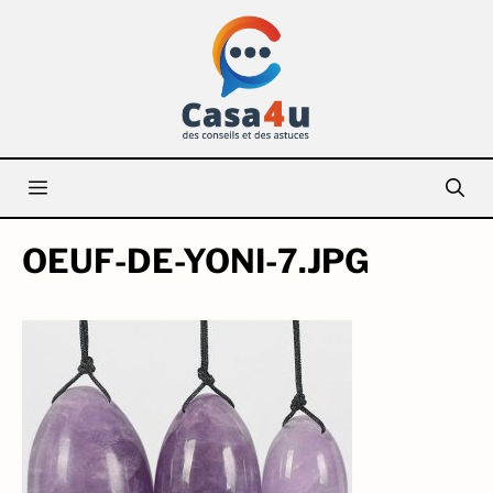
Aller
au
contenu
Menu
OEUF-DE-YONI-7.JPG