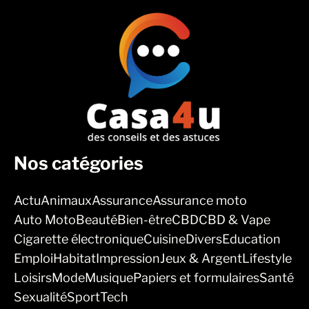
Nos catégories
Actu
Animaux
Assurance
Assurance moto
Auto Moto
Beauté
Bien-être
CBD
CBD & Vape
Cigarette électronique
Cuisine
Divers
Education
Emploi
Habitat
Impression
Jeux & Argent
Lifestyle
Loisirs
Mode
Musique
Papiers et formulaires
Santé
Sexualité
Sport
Tech