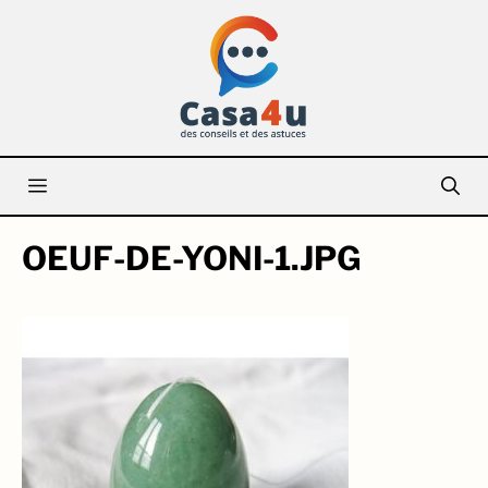
Aller
au
contenu
Menu
OEUF-DE-YONI-1.JPG