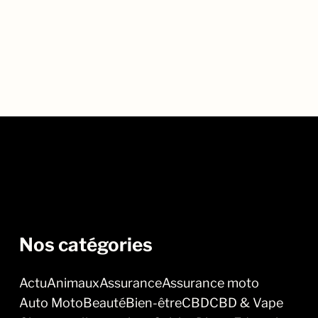
Nos catégories
Actu
Animaux
Assurance
Assurance moto
Auto Moto
Beauté
Bien-être
CBD
CBD & Vape