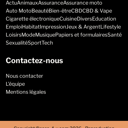
Actu
Animaux
Assurance
Assurance moto
Auto Moto
Beauté
Bien-être
CBD
CBD & Vape
Cigarette électronique
Cuisine
Divers
Education
Emploi
Habitat
Impression
Jeux & Argent
Lifestyle
Loisirs
Mode
Musique
Papiers et formulaires
Santé
Sexualité
Sport
Tech
Contactez-nous
Nous contacter
L'équipe
Mentions légales