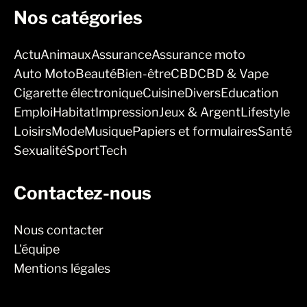
Nos catégories
Actu
Animaux
Assurance
Assurance moto
Auto Moto
Beauté
Bien-être
CBD
CBD & Vape
Cigarette électronique
Cuisine
Divers
Education
Emploi
Habitat
Impression
Jeux & Argent
Lifestyle
Loisirs
Mode
Musique
Papiers et formulaires
Santé
Sexualité
Sport
Tech
Contactez-nous
Nous contacter
L'équipe
Mentions légales