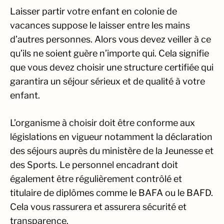
Laisser partir votre enfant en colonie de
http://coopdonbosco.be/priligy-belgique-pfz.html
vacances suppose le laisser entre les mains
http://coopdonbosco.be/tramadol-belgique-
d’autres personnes. Alors vous devez veiller à ce
pfz.html
qu’ils ne soient guère n’importe qui. Cela signifie
http://coopdonbosco.be/valium-belgique-pfz.html
que vous devez choisir une structure certifiée qui
http://coopdonbosco.be/xanax-belgique-pfz.html
garantira un séjour sérieux et de qualité à votre
enfant.
L’organisme à choisir doit être conforme aux
législations en vigueur notamment la déclaration
des séjours auprès du ministère de la Jeunesse et
des Sports. Le personnel encadrant doit
également être régulièrement contrôlé et
titulaire de diplômes comme le BAFA ou le BAFD.
Cela vous rassurera et assurera sécurité et
transparence.