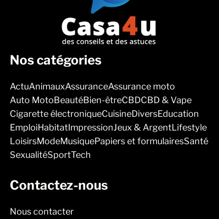
Nos catégories
Actu
Animaux
Assurance
Assurance moto
Auto Moto
Beauté
Bien-être
CBD
CBD & Vape
Cigarette électronique
Cuisine
Divers
Education
Emploi
Habitat
Impression
Jeux & Argent
Lifestyle
Loisirs
Mode
Musique
Papiers et formulaires
Santé
Sexualité
Sport
Tech
Contactez-nous
Nous contacter