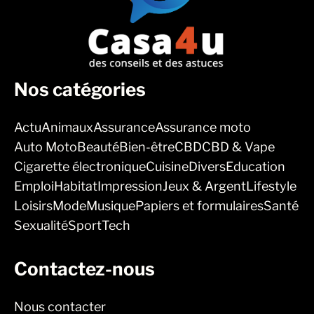
Nos catégories
Actu
Animaux
Assurance
Assurance moto
Auto Moto
Beauté
Bien-être
CBD
CBD & Vape
Cigarette électronique
Cuisine
Divers
Education
Emploi
Habitat
Impression
Jeux & Argent
Lifestyle
Loisirs
Mode
Musique
Papiers et formulaires
Santé
Sexualité
Sport
Tech
Contactez-nous
Nous contacter