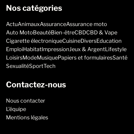
Nos catégories
Actu
Animaux
Assurance
Assurance moto
Auto Moto
Beauté
Bien-être
CBD
CBD & Vape
Cigarette électronique
Cuisine
Divers
Education
Emploi
Habitat
Impression
Jeux & Argent
Lifestyle
Loisirs
Mode
Musique
Papiers et formulaires
Santé
Sexualité
Sport
Tech
Contactez-nous
Nous contacter
L'équipe
Mentions légales