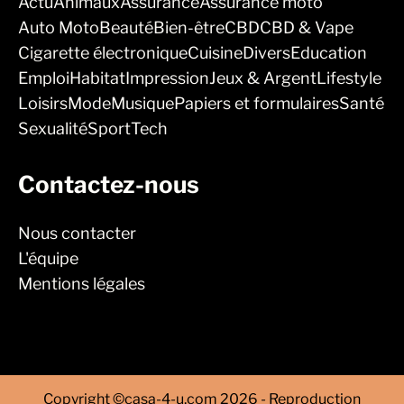
Actu
Animaux
Assurance
Assurance moto
Auto Moto
Beauté
Bien-être
CBD
CBD & Vape
Cigarette électronique
Cuisine
Divers
Education
Emploi
Habitat
Impression
Jeux & Argent
Lifestyle
Loisirs
Mode
Musique
Papiers et formulaires
Santé
Sexualité
Sport
Tech
Contactez-nous
Nous contacter
L'équipe
Mentions légales
Copyright ©casa-4-u.com 2026 - Reproduction