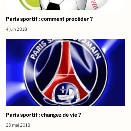
Paris sportif : comment procéder ?
4 juin 2018
Paris sportif : changez de vie ?
29 mai 2018