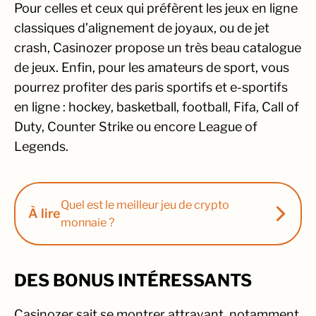
Pour celles et ceux qui préfèrent les jeux en ligne
classiques d’alignement de joyaux, ou de jet
crash, Casinozer propose un très beau catalogue
de jeux. Enfin, pour les amateurs de sport, vous
pourrez profiter des paris sportifs et e-sportifs
en ligne : hockey, basketball, football, Fifa, Call of
Duty, Counter Strike ou encore League of
Legends.
Quel est le meilleur jeu de crypto
À lire
monnaie ?
DES BONUS INTÉRESSANTS
Casinozer sait se montrer attrayant, notamment