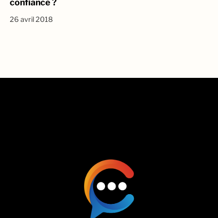
confiance ?
26 avril 2018