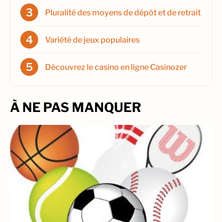
Pluralité des moyens de dépôt et de retrait
Variété de jeux populaires
Découvrez le casino en ligne Casinozer
À NE PAS MANQUER