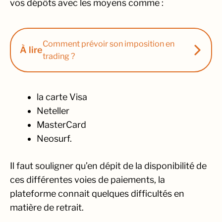
vos dépôts avec les moyens comme :
Comment prévoir son imposition en
À lire
trading ?
la carte Visa
Neteller
MasterCard
Neosurf.
Il faut souligner qu’en dépit de la disponibilité de
ces différentes voies de paiements, la
plateforme connait quelques difficultés en
matière de retrait.