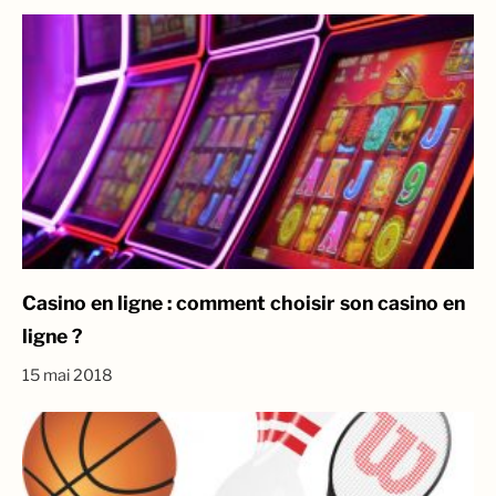
Casino en ligne : comment choisir son casino en
ligne ?
15 mai 2018