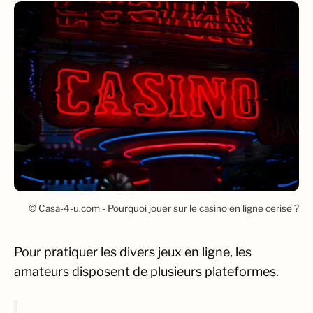
© Casa-4-u.com - Pourquoi jouer sur le casino en ligne cerise ?
Pour pratiquer les divers jeux en ligne, les
amateurs disposent de plusieurs plateformes.