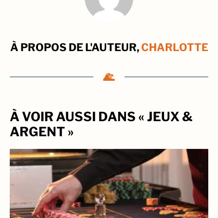
À PROPOS DE L'AUTEUR,
CHARLOTTE
À VOIR AUSSI DANS « JEUX &
ARGENT »