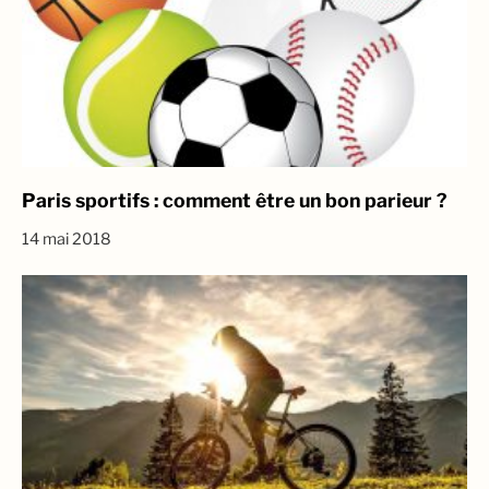
Paris sportifs : comment être un bon parieur ?
14 mai 2018