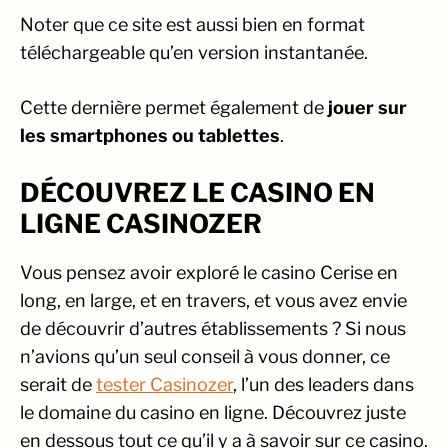
Noter que ce site est aussi bien en format
téléchargeable qu’en version instantanée.
Cette dernière permet également de
jouer sur
les smartphones ou tablettes
.
DÉCOUVREZ LE CASINO EN
LIGNE CASINOZER
Vous pensez avoir exploré le casino Cerise en
long, en large, et en travers, et vous avez envie
de découvrir d’autres établissements ? Si nous
n’avions qu’un seul conseil à vous donner, ce
serait de
tester Casinozer
, l’un des leaders dans
le domaine du casino en ligne. Découvrez juste
en dessous tout ce qu’il y a à savoir sur ce casino.