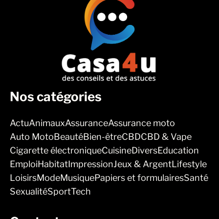
Nos catégories
Actu
Animaux
Assurance
Assurance moto
Auto Moto
Beauté
Bien-être
CBD
CBD & Vape
Cigarette électronique
Cuisine
Divers
Education
Emploi
Habitat
Impression
Jeux & Argent
Lifestyle
Loisirs
Mode
Musique
Papiers et formulaires
Santé
Sexualité
Sport
Tech