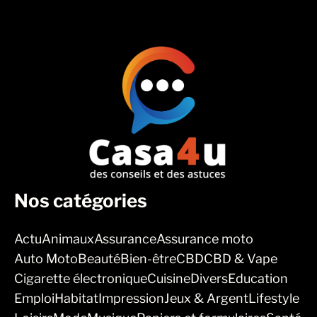
Nos catégories
Actu
Animaux
Assurance
Assurance moto
Auto Moto
Beauté
Bien-être
CBD
CBD & Vape
Cigarette électronique
Cuisine
Divers
Education
Emploi
Habitat
Impression
Jeux & Argent
Lifestyle