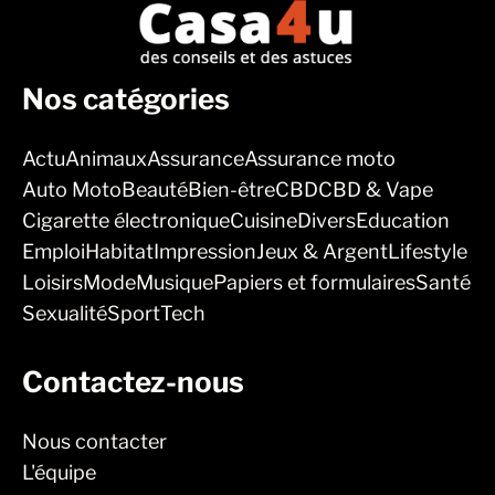
Nos catégories
Actu
Animaux
Assurance
Assurance moto
Auto Moto
Beauté
Bien-être
CBD
CBD & Vape
Cigarette électronique
Cuisine
Divers
Education
Emploi
Habitat
Impression
Jeux & Argent
Lifestyle
Loisirs
Mode
Musique
Papiers et formulaires
Santé
Sexualité
Sport
Tech
Contactez-nous
Nous contacter
L'équipe