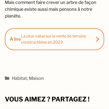
Mais comment faire crever un arbre de façon
chimique existe aussi mais pensons à notre
planète.
La plus-value sur la vente de terrains
À lire
constructibles en 2023
Catégories
Habitat
,
Maison
VOUS AIMEZ ? PARTAGEZ !