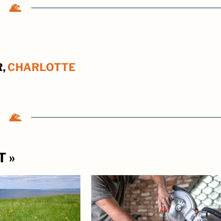
R,
CHARLOTTE
T »