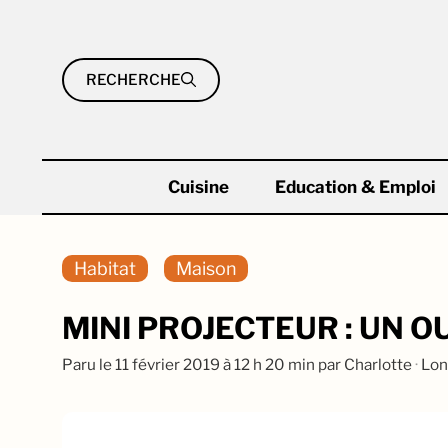
Aller
au
contenu
RECHERCHE
Cuisine
Education & Emploi
Habitat
Maison
MINI PROJECTEUR : UN OU
Paru le
11 février 2019 à 12 h 20 min
par
Charlotte
·
Lon