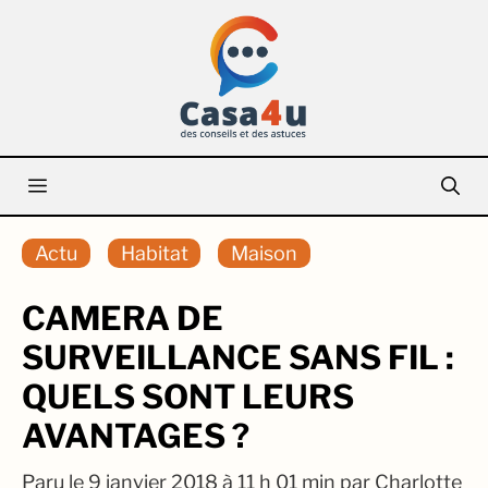
Aller
au
contenu
Menu
Actu
Habitat
Maison
CAMERA DE
SURVEILLANCE SANS FIL :
QUELS SONT LEURS
AVANTAGES ?
Paru le
9 janvier 2018 à 11 h 01 min
par
Charlotte