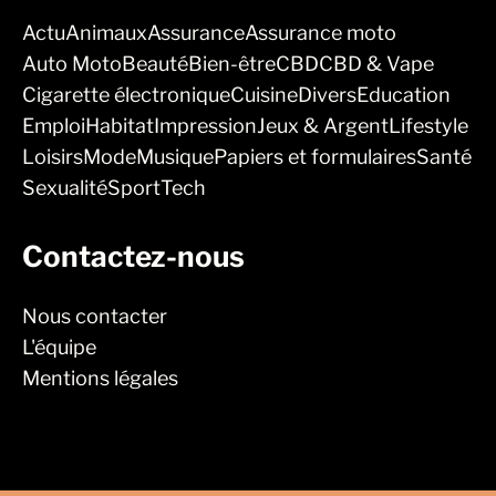
Actu
Animaux
Assurance
Assurance moto
Auto Moto
Beauté
Bien-être
CBD
CBD & Vape
Cigarette électronique
Cuisine
Divers
Education
Emploi
Habitat
Impression
Jeux & Argent
Lifestyle
Loisirs
Mode
Musique
Papiers et formulaires
Santé
Sexualité
Sport
Tech
Contactez-nous
Nous contacter
L'équipe
Mentions légales