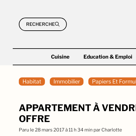
Aller
au
contenu
RECHERCHE
Cuisine
Education & Emploi
Habitat
Immobilier
Papiers Et Formul
APPARTEMENT À VENDRE
OFFRE
Paru le
28 mars 2017 à 11 h 34 min
par
Charlotte