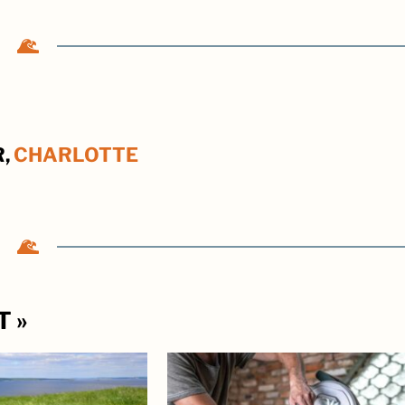
R,
CHARLOTTE
T »