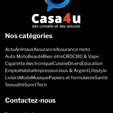
Nos catégories
Actu
Animaux
Assurance
Assurance moto
Auto Moto
Beauté
Bien-être
CBD
CBD & Vape
Cigarette électronique
Cuisine
Divers
Education
Emploi
Habitat
Impression
Jeux & Argent
Lifestyle
Loisirs
Mode
Musique
Papiers et formulaires
Santé
Sexualité
Sport
Tech
Contactez-nous