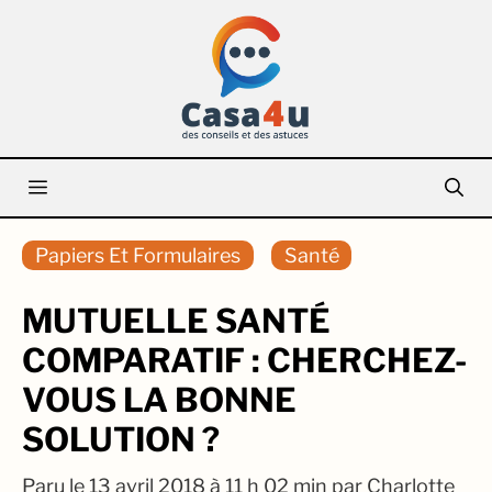
Aller
au
contenu
Menu
Papiers Et Formulaires
Santé
MUTUELLE SANTÉ
COMPARATIF : CHERCHEZ-
VOUS LA BONNE
SOLUTION ?
Paru le
13 avril 2018 à 11 h 02 min
par
Charlotte